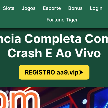
Slots
Jogos
Esporte
Bonus
Login
Fortune Tiger
ência Completa Com
Crash E Ao Vivo
REGISTRO aa9.vip