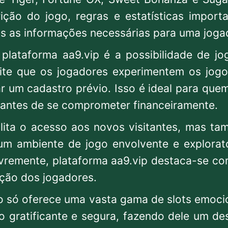
rição do jogo, regras e estatísticas import
s as informações necessárias para uma jog
 plataforma aa9.vip é a possibilidade de j
te que os jogadores experimentem os jogo
ar um cadastro prévio. Isso é ideal para que
 antes de se comprometer financeiramente.
lita o acesso aos novos visitantes, mas t
 um ambiente de jogo envolvente e explora
livremente, plataforma aa9.vip destaca-se c
ação dos jogadores.
ão só oferece uma vasta gama de slots emoci
 gratificante e segura, fazendo dele um des