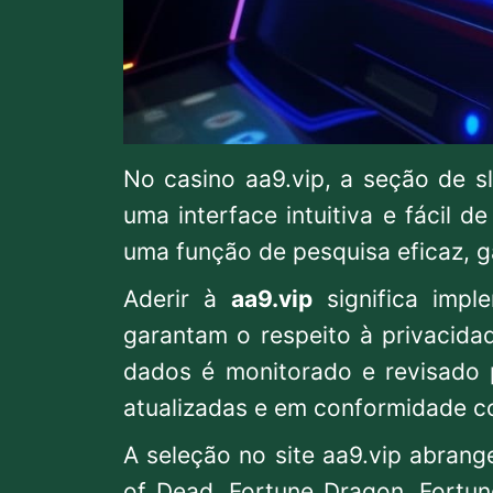
No casino aa9.vip, a seção de s
uma interface intuitiva e fácil d
uma função de pesquisa eficaz, g
Aderir à
aa9.vip
significa imple
garantam o respeito à privacid
dados é monitorado e revisado 
atualizadas e em conformidade c
A seleção no site aa9.vip abran
of Dead, Fortune Dragon, Fortu