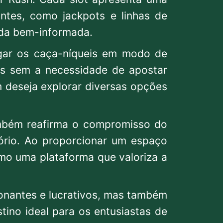
antes, como jackpots e linhas de
ada bem-informada.
ogar os caça-níqueis em modo de
s sem a necessidade de apostar
m deseja explorar diversas opções
ambém reafirma o compromisso do
tório. Ao proporcionar um espaço
omo uma plataforma que valoriza a
onantes e lucrativos, mas também
tino ideal para os entusiastas de